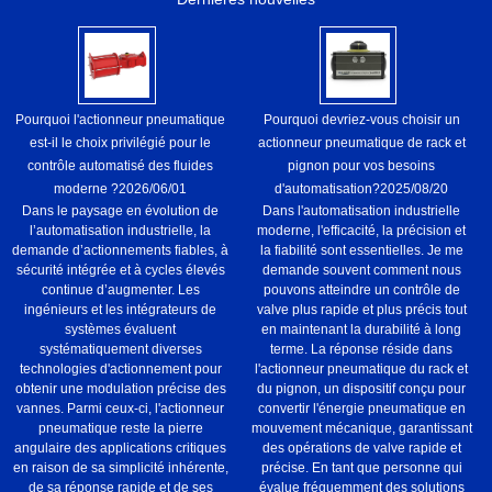
Pourquoi l'actionneur pneumatique
Pourquoi devriez-vous choisir un
est-il le choix privilégié pour le
actionneur pneumatique de rack et
contrôle automatisé des fluides
pignon pour vos besoins
moderne ?
2026/06/01
d'automatisation?
2025/08/20
Dans le paysage en évolution de
Dans l'automatisation industrielle
l’automatisation industrielle, la
moderne, l'efficacité, la précision et
demande d’actionnements fiables, à
la fiabilité sont essentielles. Je me
sécurité intégrée et à cycles élevés
demande souvent comment nous
continue d’augmenter. Les
pouvons atteindre un contrôle de
ingénieurs et les intégrateurs de
valve plus rapide et plus précis tout
systèmes évaluent
en maintenant la durabilité à long
systématiquement diverses
terme. La réponse réside dans
technologies d'actionnement pour
l'actionneur pneumatique du rack et
obtenir une modulation précise des
du pignon, un dispositif conçu pour
vannes. Parmi ceux-ci, l'actionneur
convertir l'énergie pneumatique en
pneumatique reste la pierre
mouvement mécanique, garantissant
angulaire des applications critiques
des opérations de valve rapide et
en raison de sa simplicité inhérente,
précise. En tant que personne qui
de sa réponse rapide et de ses
évalue fréquemment des solutions