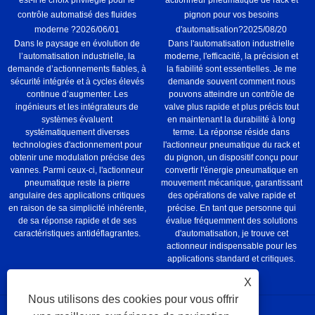
actionneur pneumatique de rack et
contrôle automatisé des fluides
pignon pour vos besoins
moderne ?
2026/06/01
d'automatisation?
2025/08/20
Dans le paysage en évolution de
Dans l'automatisation industrielle
l’automatisation industrielle, la
moderne, l'efficacité, la précision et
demande d’actionnements fiables, à
la fiabilité sont essentielles. Je me
sécurité intégrée et à cycles élevés
demande souvent comment nous
continue d’augmenter. Les
pouvons atteindre un contrôle de
ingénieurs et les intégrateurs de
valve plus rapide et plus précis tout
systèmes évaluent
en maintenant la durabilité à long
systématiquement diverses
terme. La réponse réside dans
technologies d'actionnement pour
l'actionneur pneumatique du rack et
obtenir une modulation précise des
du pignon, un dispositif conçu pour
vannes. Parmi ceux-ci, l'actionneur
convertir l'énergie pneumatique en
pneumatique reste la pierre
mouvement mécanique, garantissant
angulaire des applications critiques
des opérations de valve rapide et
en raison de sa simplicité inhérente,
précise. En tant que personne qui
de sa réponse rapide et de ses
évalue fréquemment des solutions
caractéristiques antidéflagrantes.
d'automatisation, je trouve cet
actionneur indispensable pour les
applications standard et critiques.
X
Nous utilisons des cookies pour vous offrir